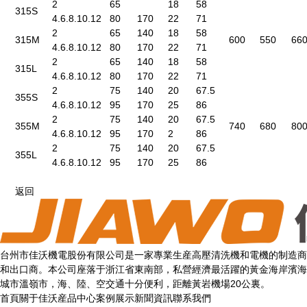
2
65
18
58
315S
4.6.8.10.12
80
170
22
71
2
65
140
18
58
315M
600
550
66
4.6.8.10.12
80
170
22
71
2
65
140
18
58
315L
4.6.8.10.12
80
170
22
71
2
75
140
20
67.5
355S
4.6.8.10.12
95
170
25
86
2
75
140
20
67.5
355M
740
680
80
4.6.8.10.12
95
170
2
86
2
75
140
20
67.5
355L
4.6.8.10.12
95
170
25
86
返回
台州市佳沃機電股份有限公司是一家專業生産高壓清洗機和電機的制造商
和出口商。本公司座落于浙江省東南部，私營經濟最活躍的黃金海岸濱海
城市溫嶺市，海、陸、空交通十分便利，距離黃岩機場20公裏。
首頁
關于佳沃
産品中心
案例展示
新聞資訊
聯系我們