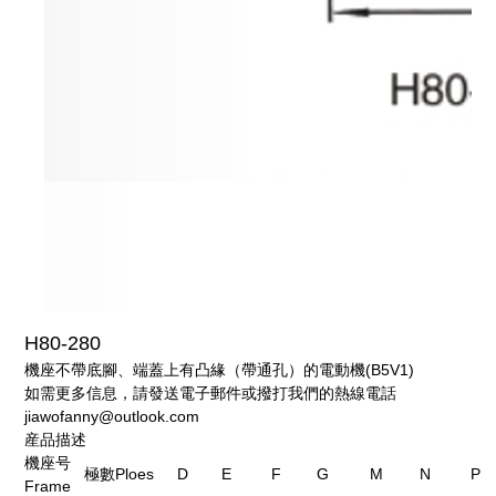
H80-280
機座不帶底腳、端蓋上有凸緣（帶通孔）的電動機(B5V1)
如需更多信息，請發送電子郵件或撥打我們的熱線電話
jiawofanny@outlook.com
産品描述
機座号
極數Ploes
D
E
F
G
M
N
P
Frame