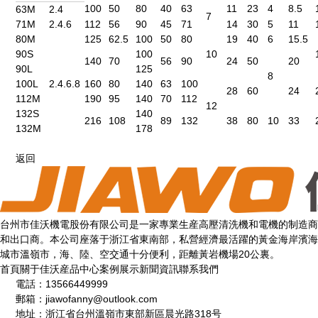
100
50
80
40
63
11
23
4
8.5
63M
2.4
7
71M
2.4.6
112
56
90
45
71
14
30
5
11
80M
125
62.5
100
50
80
19
40
6
15.5
90S
100
10
140
70
56
90
24
50
20
90L
125
8
100L
2.4.6.8
160
80
140
63
100
28
60
24
112M
190
95
140
70
112
12
132S
140
216
108
89
132
38
80
10
33
132M
178
返回
台州市佳沃機電股份有限公司是一家專業生産高壓清洗機和電機的制造商
和出口商。本公司座落于浙江省東南部，私營經濟最活躍的黃金海岸濱海
城市溫嶺市，海、陸、空交通十分便利，距離黃岩機場20公裏。
首頁
關于佳沃
産品中心
案例展示
新聞資訊
聯系我們
電話：13566449999
郵箱：
jiawofanny@outlook.com
地址：浙江省台州溫嶺市東部新區晨光路318号