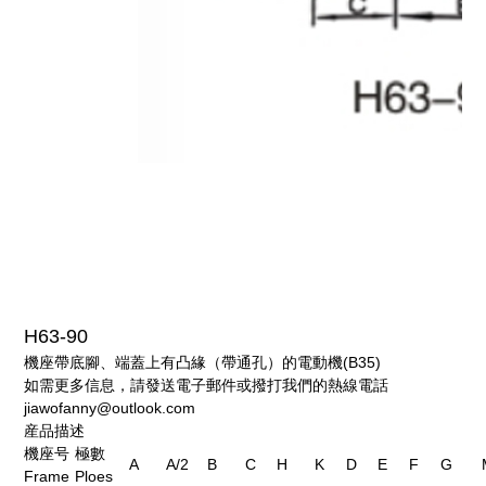
H63-90
機座帶底腳、端蓋上有凸緣（帶通孔）的電動機(B35)
如需更多信息，請發送電子郵件或撥打我們的熱線電話
jiawofanny@outlook.com
産品描述
機座号
極數
A
A/2
B
C
H
K
D
E
F
G
Frame
Ploes